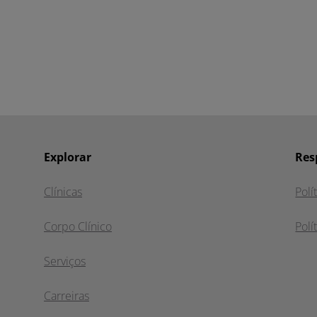
Explorar
Res
Clínicas
Polí
Corpo Clínico
Polí
Serviços
Carreiras