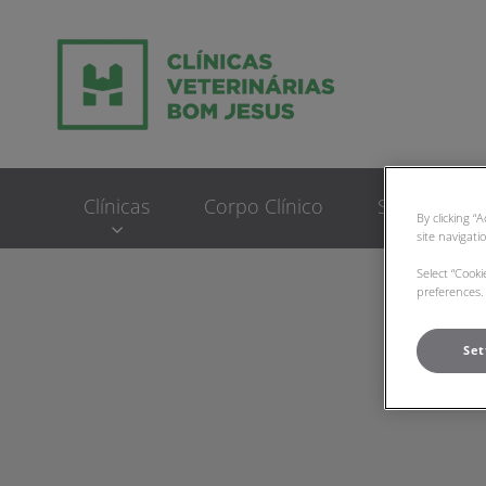
Homepage do Clinic
Clínicas
Corpo Clínico
Serviços
By clicking “
site navigati
Select “Cook
preferences. 
Set