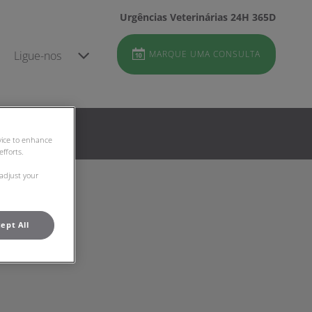
Urgências Veterinárias 24H 365D
Ligue-nos
MARQUE UMA CONSULTA
evice to enhance
fforts.
 adjust your
ept All