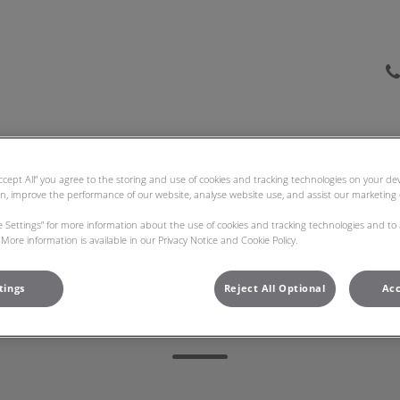
as Veterinarias Bom Jesus
Carreiras
Contactos
Accept All” you agree to the storing and use of cookies and tracking technologies on your d
on, improve the performance of our website, analyse website use, and assist our marketing e
ie Settings” for more information about the use of cookies and tracking technologies and to
More information is available in our Privacy Notice and Cookie Policy.
tings
Reject All Optional
Acc
Beatriz