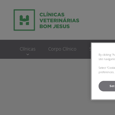
Homepage do Clinic
Clínicas
Corpo Clínico
Serviços
By clicking “
site navigati
Select “Cook
preferences. 
Set