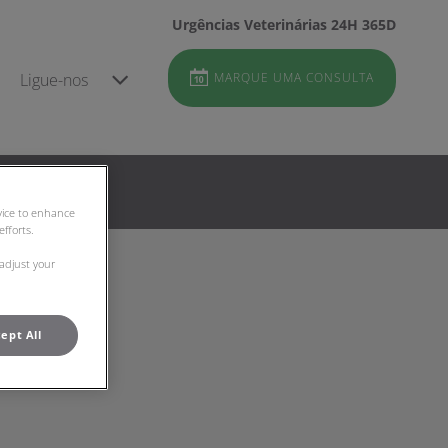
Urgências Veterinárias 24H 365D
Ligue-nos
MARQUE UMA CONSULTA
evice to enhance
fforts.
 adjust your
ept All