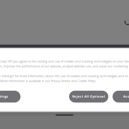
as Veterinarias Bom Jesus
Carreiras
Contactos
Accept All” you agree to the storing and use of cookies and tracking technologies on your d
on, improve the performance of our website, analyse website use, and assist our marketing e
ie Settings” for more information about the use of cookies and tracking technologies and to
More information is available in our Privacy Notice and Cookie Policy.
tings
Reject All Optional
Acc
Dr. ª Diana Marques