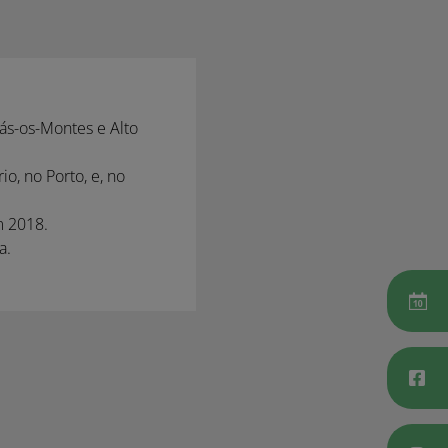
ás-os-Montes e Alto
io, no Porto, e, no
em 2018.
na.